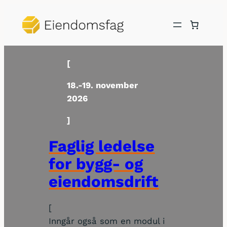
[
18.-19. november
2026
]
Faglig ledelse
for bygg- og
eiendomsdrift
[
Inngår også som en modul i