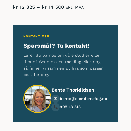
ledelse
Price
kr
12 325
–
kr
14 500
eks. MVA
for
range:
bygg-
kr 12
og
325
eiendomsdrift
through
KONTAKT OSS
antall
kr 14
Spørsmål? Ta kontakt!
500
Lurer du på noe om våre studier eller
tilbud? Send oss en melding eller ring –
så finner vi sammen ut hva som passer
best for deg.
Bente Thorkildsen
✉
bente@eiendomsfag.no
905 13 313