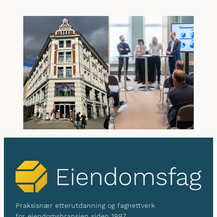
Praksisnær etterutdanning og fagnettverk
for eiendomsbransjen siden 1997.