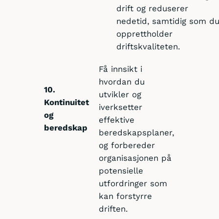
drift og reduserer
nedetid, samtidig som d
opprettholder
driftskvaliteten.
Få innsikt i
hvordan du
10.
utvikler og
Kontinuitet
iverksetter
og
effektive
beredskap
beredskapsplaner,
og forbereder
organisasjonen på
potensielle
utfordringer som
kan forstyrre
driften.