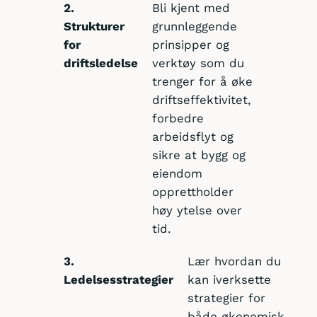
2.
Bli kjent med
Strukturer
grunnleggende
for
prinsipper og
driftsledelse
verktøy som du
trenger for å øke
driftseffektivitet,
forbedre
arbeidsflyt og
sikre at bygg og
eiendom
opprettholder
høy ytelse over
tid.
3.
Lær hvordan du
Ledelsesstrategier
kan iverksette
strategier for
både økonomisk