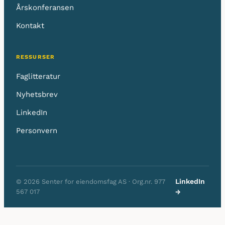
Årskonferansen
Kontakt
RESSURSER
Faglitteratur
Nyhetsbrev
LinkedIn
Personvern
LinkedIn
© 2026 Senter for eiendomsfag AS · Org.nr. 977
567 017
→