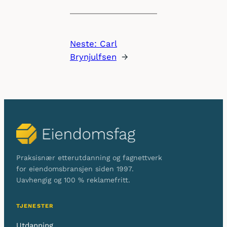
Neste:
Carl
Brynjulfsen
→
Praksisnær etterutdanning og fagnettverk
for eiendomsbransjen siden 1997.
Uavhengig og 100 % reklamefritt.
TJENESTER
Utdanning