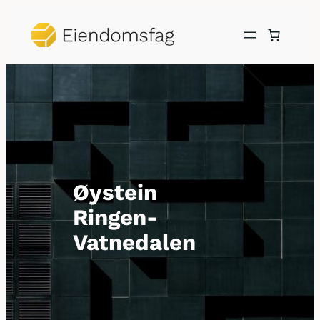
Hopp
til
innhold
Øystein
Ringen-
Vatnedalen