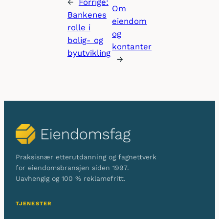
←
Forrige:
Om
Bankenes
eiendom
rolle i
og
bolig- og
kontanter
byutvikling
→
Praksisnær etterutdanning og fagnettverk
for eiendomsbransjen siden 1997.
Uavhengig og 100 % reklamefritt.
TJENESTER