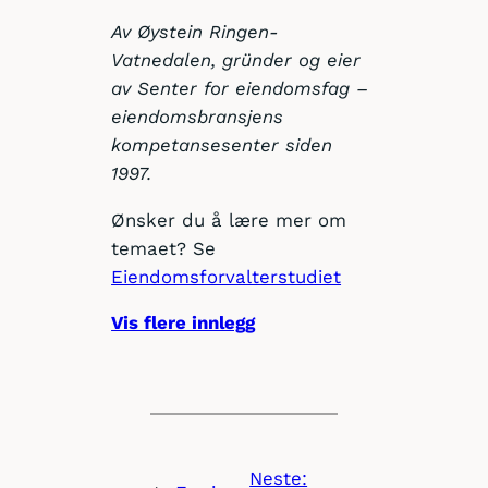
Av Øystein Ringen-
Vatnedalen, gründer og eier
av Senter for eiendomsfag –
eiendomsbransjens
kompetansesenter siden
1997.
Ønsker du å lære mer om
temaet? Se
Eiendomsforvalterstudiet
Vis flere innlegg
Neste: