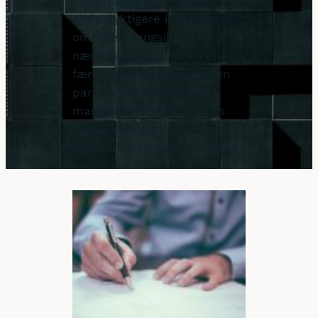
i sine porteføljer og blitt
enda dyktigere innen færre
områder. Langsiktig utleie av
næringseiendom til én eller
færre leietakere er blitt en
paradegren som svært
mange behersker, og som
volder relativt liten
bekymring i proffsegmentet.