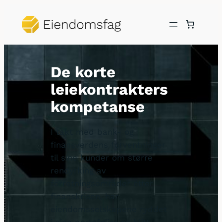
Hopp
til
innhold
De korte
leiekontrakters
kompetanse
I takt med bank- og
finansverdens forventninger
til sine kunder om større
rendyrking av
forretningsområder etter
finanskrisen, har
eiendomsselskapene ryddet