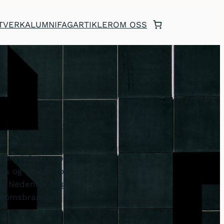
TVERK
ALUMNI
FAGARTIKLER
OM OSS
e at du er
r som måtte oppstå
alfa og omega for
m. Nedenfor følger
iendomsbransjens