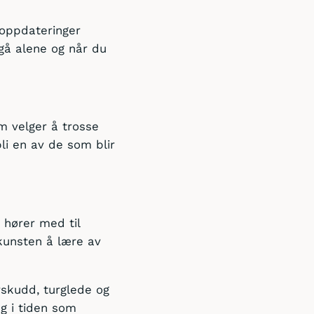
eoppdateringer
 gå alene og når du
m velger å trosse
li en av de som blir
, hører med til
kunsten å lære av
rskudd, turglede og
eg i tiden som