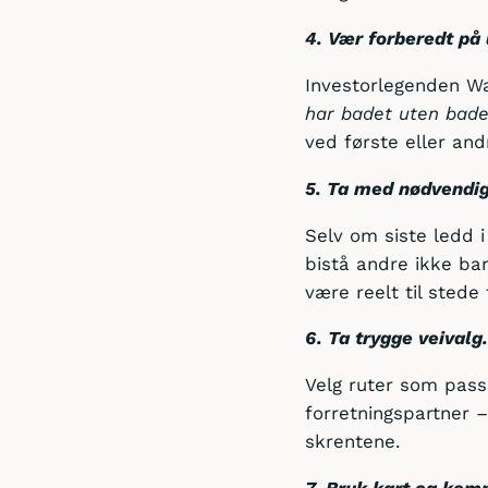
4. Vær forberedt på 
Investorlegenden Wa
har badet uten bad
ved første eller an
5. Ta med nødvendig
Selv om siste ledd i
bistå andre ikke ba
være reelt til stede
6. Ta trygge veivalg
Velg ruter som pass
forretningspartner 
skrentene.
7. Bruk kart og komp