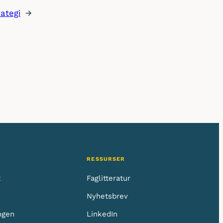
ategi
→
RESSURSER
t
Faglitteratur
Nyhetsbrev
ngen
LinkedIn