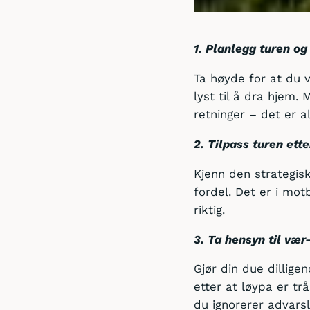
1. Planlegg turen og
Ta høyde for at du 
lyst til å dra hjem. 
retninger – det er a
2. Tilpass turen ett
Kjenn den strategis
fordel. Det er i mo
riktig.
3. Ta hensyn til vær
Gjør din due dillige
etter at løypa er tr
du ignorerer advars