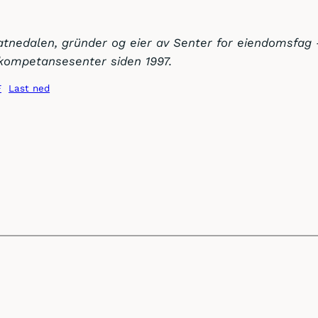
atnedalen, gründer og eier av Senter for eiendomsfag 
kompetansesenter siden 1997.
F
Last ned