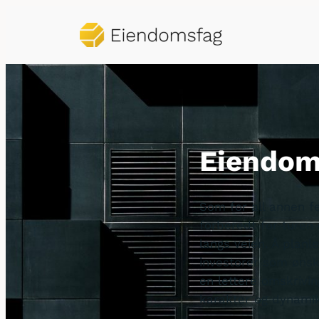
Hopp
til
innhold
Eiendom
Som for all annen f
forberedt for turen
langs veien. Å planl
investorer som ønsk
en lettere omskrivin
karakter og dynami