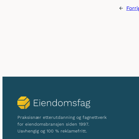
←
Forr
Praksisnær etterutdanning og fagnettverk
for eiendomsbransjen siden 1997.
Uavhengig og 100 % reklamefritt.