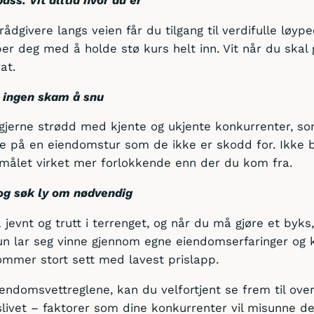
dgivere langs veien får du tilgang til verdifulle løyp
er deg med å holde stø kurs helt inn. Vit når du skal
at.
er ingen skam å snu
 gjerne strødd med kjente og ukjente konkurrenter, so
te på en eiendomstur som de ikke er skodd for. Ikke b
i målet virket mer forlokkende enn der du kom fra.
 og søk ly om nødvendig
å jevnt og trutt i terrenget, og når du må gjøre et byks
n lar seg vinne gjennom egne eiendomserfaringer og 
ommer stort sett med lavest prislapp.
iendomsvettreglene, kan du velfortjent se frem til ove
slivet – faktorer som dine konkurrenter vil misunne d