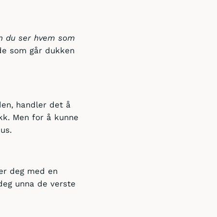
nn du ser hvem som
v de som går dukken
rden, handler det å
ikk. Men for å kunne
us.
ier deg med en
deg unna de verste