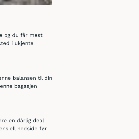
te og du får mest
sted i ukjente
nne balansen til din
denne bagasjen
ere en dårlig deal
ensiell nedside før