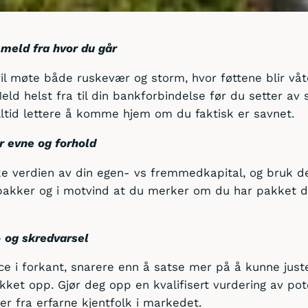
 meld fra hvor du går
vil møte både ruskevær og storm, hvor føttene blir vå
Meld helst fra til din bankforbindelse før du setter av 
lltid lettere å komme hjem om du faktisk er savnet.
er evne og forhold
ke verdien av din egen- vs fremmedkapital, og bruk de
tbakker og i motvind at du merker om du har pakket 
- og skredvarsel
nce i forkant, snarere enn å satse mer på å kunne just
åkket opp. Gjør deg opp en kvalifisert vurdering av pot
ler fra erfarne kjentfolk i markedet.