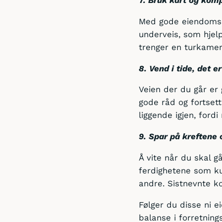
Med gode eiendomsrå
underveis, som hjelp
trenger en turkamer
8. Vend i tide, det 
Veien der du går er
gode råd og fortset
liggende igjen, ford
9. Spar på kreftene
Å vite når du skal g
ferdighetene som ku
andre. Sistnevnte k
Følger du disse ni e
balanse i forretning