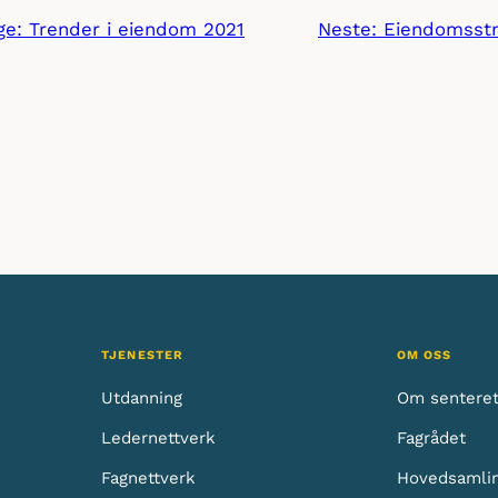
ige:
Trender i eiendom 2021
Neste:
Eiendomsstr
TJENESTER
OM OSS
Utdanning
Om sentere
Ledernettverk
Fagrådet
Fagnettverk
Hovedsamli