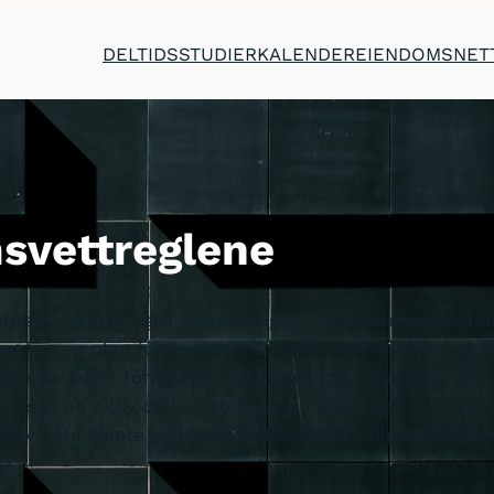
DELTIDSSTUDIER
KALENDER
EIENDOMSNET
svettreglene
erdsel, fordrer også investeringer i eiendomsmarkeden
 og har en plan for hvordan du skal forsere hindringe
egge for både forutsette og uforutsette hendelser er 
er seg en aktiv og helsebringende tilværelse i eiendo
g av våre kjente og kjære fjellvettregler, tilpasset e
kk.