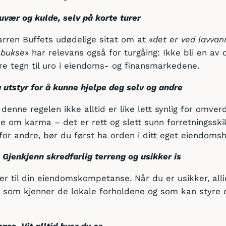
uvær og kulde, selv på korte turer
rren Buffets udødelige sitat om at «
det er ved lavva
ebukse
» har relevans også for turgåing: Ikke bli en a
dre tegn til uro i eiendoms- og finansmarkedene.
 utstyr for å kunne hjelpe deg selv og andre
 denne regelen ikke alltid er like lett synlig for omve
re om karma – det er rett og slett sunn forretningssk
 for andre, bør du først ha orden i ditt eget eiendomsh
. Gjenkjenn skredfarlig terreng og usikker is
er til din eiendomskompetanse. Når du er usikker, all
– som kjenner de lokale forholdene og som kan styre 
ass. Vit alltid hvor du er