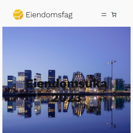
Hopp
til
innhold
Eiendomsuka
2023