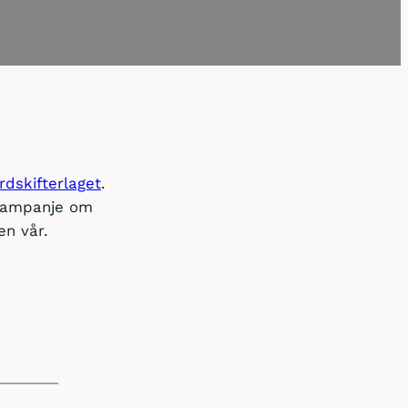
rdskifterlaget
.
kampanje om
en vår.