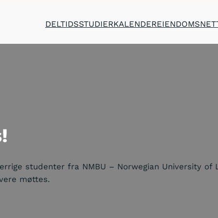
DELTIDSSTUDIER
KALENDER
EIENDOMSNET
!
jerrige studenter fra NMBU – Norwegian University of 
ivere møttes.