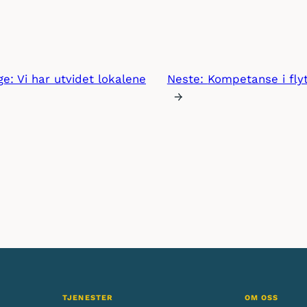
ige:
Vi har utvidet lokalene
Neste:
Kompetanse i fly
→
TJENESTER
OM OSS