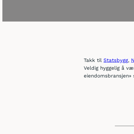
Takk til
Statsbygg
,
Veldig hyggelig å v
eiendomsbransjen» s