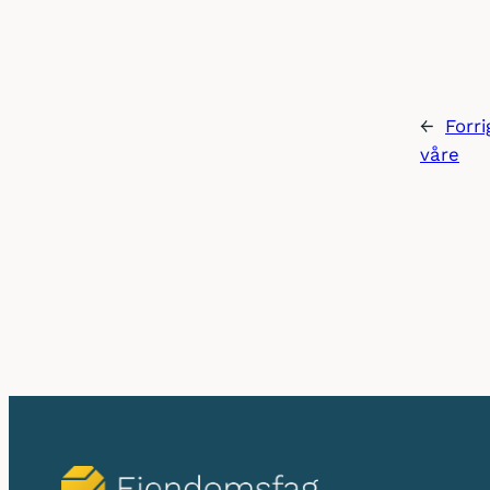
←
Forr
våre