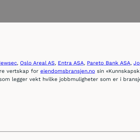
Newsec
,
Oslo Areal AS
,
Entra ASA
,
Pareto Bank ASA
,
Jo
ære vertskap for
eiendomsbransjen.no
sin «Kunnskaps
om legger vekt hvilke jobbmuligheter som er i bransj