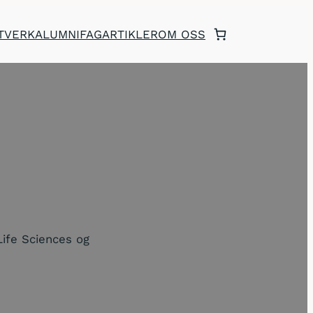
TVERK
ALUMNI
FAGARTIKLER
OM OSS
Life Sciences og