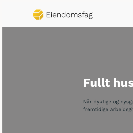
Hopp
til
innhold
Fullt hus
Når dyktige og nysg
fremtidige arbeidsg